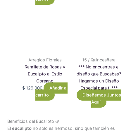
Arreglos Florales
15 / Quinceañera
Ramillete de Rosas y
*** No encuentras el
Eucalipto al Estilo
diseño que Buscabas?
Coreano
Hagamos un Diseño
$
129.000
Añadir al
Especial para ti ***
carrito
Diseñemos Juntos
Aquí
Beneficios del Eucalipto 🌿
El
eucalipto
no solo es hermoso, sino que también es