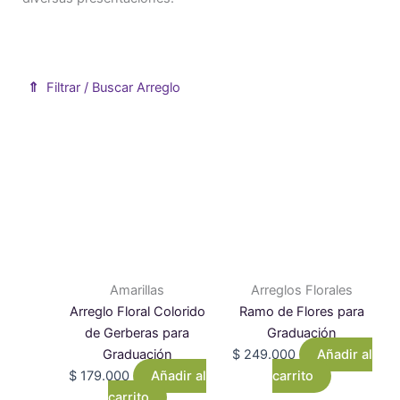
⇑
Filtrar / Buscar Arreglo
Mostrar formulario de filtro de productos
Amarillas
Arreglos Florales
Arreglo Floral Colorido
Ramo de Flores para
de Gerberas para
Graduación
Graduación
$
249.000
Añadir al
$
179.000
Añadir al
carrito
carrito