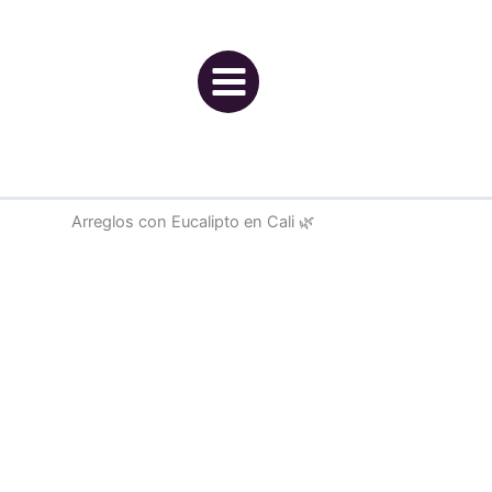
Ir
al
contenido
Arreglos con Eucalipto en Cali 🌿