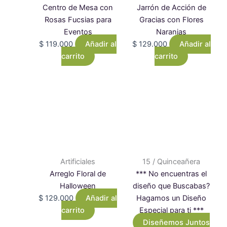
Centro de Mesa con
Jarrón de Acción de
Rosas Fucsias para
Gracias con Flores
Eventos
Naranjas
$
119.000
Añadir al
$
129.000
Añadir al
carrito
carrito
Artificiales
15 / Quinceañera
Arreglo Floral de
*** No encuentras el
Halloween
diseño que Buscabas?
$
129.000
Añadir al
Hagamos un Diseño
carrito
Especial para ti ***
Diseñemos Juntos