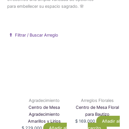
para embellecer su espacio sagrado. 🌸
⇑
Filtrar / Buscar Arreglo
Mostrar formulario de filtro de productos
Agradecimiento
Arreglos Florales
Centro de Mesa
Centro de Mesa Floral
Agradecimiento
para Bautizo
Amarillos y Lirios
$
169.000
Añadir al
$
229.000
Añadir al
carrito