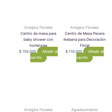
Arreglos Florales
Arreglos Florales
Centro de mesa para
Centro de Mesa Pecera
baby shower con
Ikebana para Decoración
hortensias
Floral
$
159.000
Añadir al
$
119.000
Añadir al
carrito
carrito
Arreglos Florales
Agradecimiento