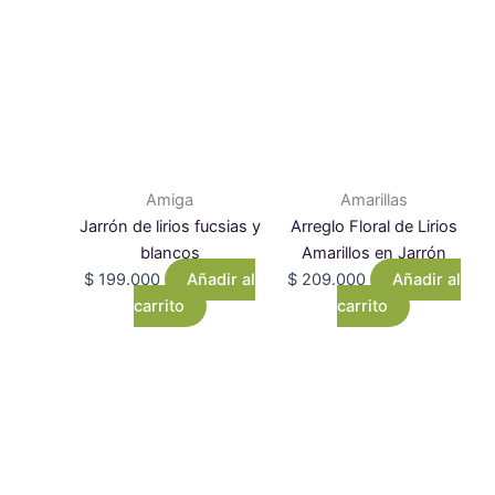
Amiga
Amarillas
Jarrón de lirios fucsias y
Arreglo Floral de Lirios
blancos
Amarillos en Jarrón
$
199.000
Añadir al
$
209.000
Añadir al
carrito
carrito