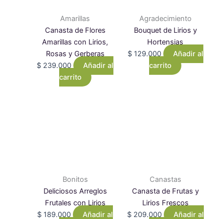
Amarillas
Agradecimiento
Canasta de Flores
Bouquet de Lirios y
Amarillas con Lirios,
Hortensias
Rosas y Gerberas
$
129.000
Añadir al
$
239.000
Añadir al
carrito
carrito
Bonitos
Canastas
Deliciosos Arreglos
Canasta de Frutas y
Frutales con Lirios
Lirios Frescos
$
189.000
Añadir al
$
209.000
Añadir al