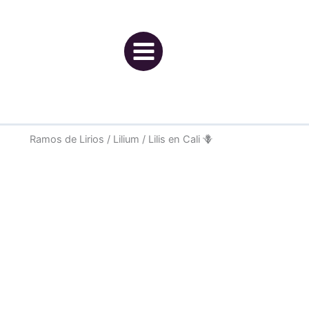
Ir
al
contenido
Ramos de Lirios / Lilium / Lilis en Cali 🪻