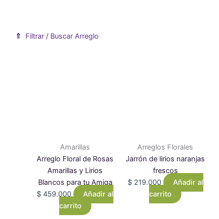
⇑
Filtrar / Buscar Arreglo
Mostrar formulario de filtro de productos
Amarillas
Arreglos Florales
Arreglo Floral de Rosas
Jarrón de lirios naranjas
Amarillas y Lirios
frescos
Blancos para tu Amiga
$
219.000
Añadir al
$
459.000
Añadir al
carrito
carrito