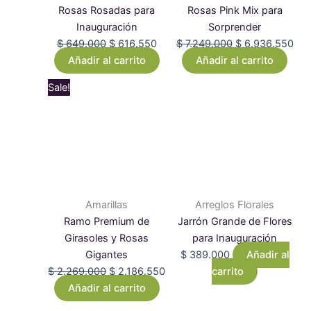
Rosas Rosadas para
Rosas Pink Mix para
Inauguración
Sorprender
$
649.000
$
616.550
$
7.249.000
$
6.936.550
Añadir al carrito
Añadir al carrito
Original
Current
Sale!
price
price
was:
is:
$ 2.269.000.
$ 2.186.550.
Amarillas
Arreglos Florales
Ramo Premium de
Jarrón Grande de Flores
Girasoles y Rosas
para Inauguración
Gigantes
$
389.000
Añadir al
$
2.269.000
$
2.186.550
carrito
Añadir al carrito