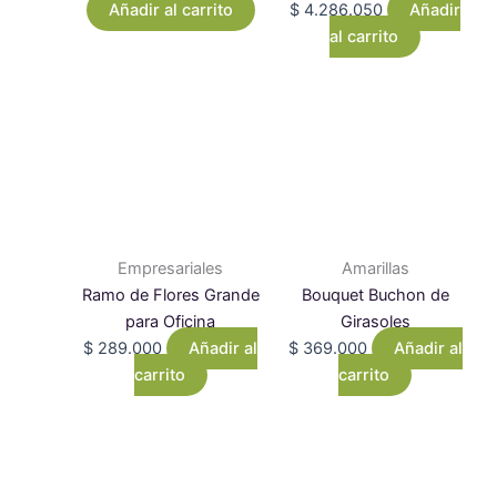
Añadir al carrito
$
4.286.050
Añadir
al carrito
Empresariales
Amarillas
Ramo de Flores Grande
Bouquet Buchon de
para Oficina
Girasoles
$
289.000
Añadir al
$
369.000
Añadir al
carrito
carrito