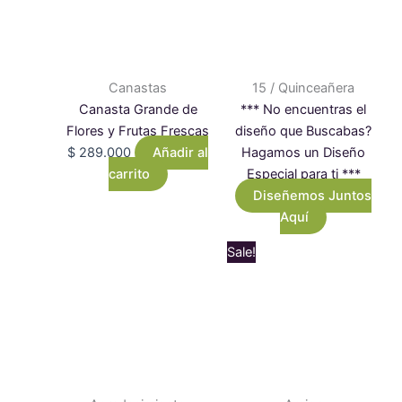
Canastas
15 / Quinceañera
Canasta Grande de
*** No encuentras el
Flores y Frutas Frescas
diseño que Buscabas?
$
289.000
Añadir al
Hagamos un Diseño
carrito
Especial para ti ***
Diseñemos Juntos
Aquí
Este
Price
Sale!
producto
rang
tiene
$ 15
múltiples
thro
variantes.
$ 98
Las
opciones