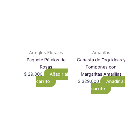
Arreglos Florales
Amarillas
Paquete Pétalos de
Canasta de Orquídeas y
Rosas
Pompones con
$
29.000
Añadir al
Margaritas Amarillas
carrito
$
329.000
Añadir al
carrito