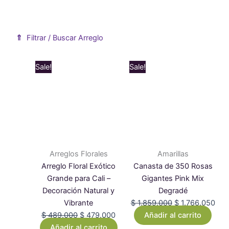
⇑
Filtrar / Buscar Arreglo
Mostrar formulario de filtro de productos
Original
Current
Original
Cur
Sale!
Sale!
price
price
price
pric
was:
is:
was:
is:
$ 489.000.
$ 479.000.
$ 1.859.000.
$ 1.
Arreglos Florales
Amarillas
Arreglo Floral Exótico
Canasta de 350 Rosas
Grande para Cali –
Gigantes Pink Mix
Decoración Natural y
Degradé
Vibrante
$
1.859.000
$
1.766.050
$
489.000
$
479.000
Añadir al carrito
Añadir al carrito