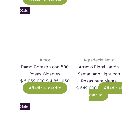
Original
Current
Sale!
price
price
was:
is:
$ 5.059.000.
$ 4.851.050.
Amor
Agradecimiento
Ramo Corazón con 500
Arreglo Floral Jarrón
Rosas Gigantes
Samaritano Light con
$
5.059.000
$
4.851.050
Rosas para Mamá
Añadir al carrito
$
649.000
Añadir al
carrito
Original
Current
Sale!
price
price
was:
is:
$ 2.819.000.
$ 2.728.050.