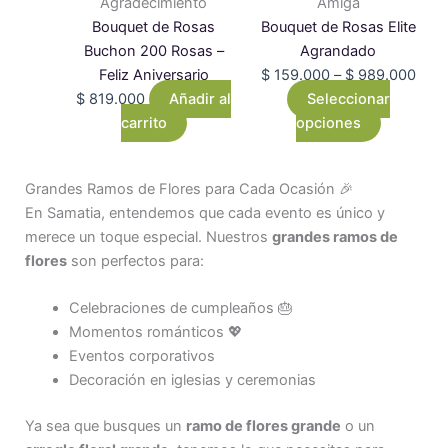
se
Agradecimiento
Amiga
pueden
Bouquet de Rosas
Bouquet de Rosas Elite
elegir
Buchon 200 Rosas –
Agrandado
en
Feliz Aniversario
$
159.000
–
$
989.000
la
$
819.000
Añadir al
Seleccionar
página
carrito
opciones
de
producto
Grandes Ramos de Flores para Cada Ocasión 🎉
En Samatia, entendemos que cada evento es único y
merece un toque especial. Nuestros
grandes ramos de
flores
son perfectos para:
Celebraciones de cumpleaños 🎂
Momentos románticos 💖
Eventos corporativos
Decoración en iglesias y ceremonias
Ya sea que busques un
ramo de flores grande
o un