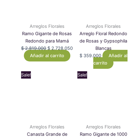
Arreglos Florales
Arreglos Florales
Ramo Gigante de Rosas
Arreglo Floral Redondo
Redondo para Mamá
de Rosas y Gypsophila
$
2.819.000
$
2.728.050
Blancas
Añadir al carrito
$
359.000
Añadir al
carrito
Original
Current
Original
Cur
Sale!
Sale!
price
price
price
pri
was:
is:
was:
is:
$ 649.000.
$ 616.550.
$ 7.249.000.
$ 6
Arreglos Florales
Arreglos Florales
Canasta Grande de
Ramo Gigante de 1000