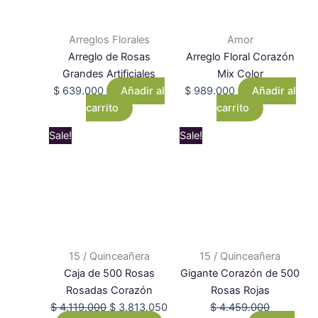
Arreglos Florales
Amor
Arreglo de Rosas
Arreglo Floral Corazón
Grandes Artificiales
Mix Color
$
639.000
Añadir al
$
989.000
Añadir al
carrito
carrito
Original
Current
Original
Current
Sale!
Sale!
price
price
price
price
was:
is:
was:
is:
$ 4.119.000.
$ 3.813.050.
$ 4.459.000.
$ 4.286.050.
15 / Quinceañera
15 / Quinceañera
Caja de 500 Rosas
Gigante Corazón de 500
Rosadas Corazón
Rosas Rojas
$
4.119.000
$
3.813.050
$
4.459.000