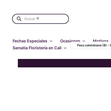
Ir
al
Búsqueda
contenido
de
productos
Fechas Especiales
Ocasiones
Motivos
Peso colombiano ($) -
Samatia Floristería en Cali