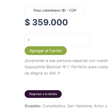
Peso colombiano ($) - COP
$
359.000
Arreglo
Floral
Agregar al Carrito
Redondo
de
¡Sorprende a esa persona especial con nuest
Rosas
Gypsophila Blancas! 🌹🤍 Perfecto para cualqu
y
de alegría su día! 🎉
Gypsophila
Blancas
cantidad
Regresar a la tienda
Ocasión:
Cumpleaños, San Valentine, Amor y 