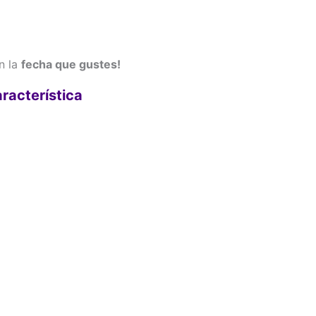
en la
fecha que gustes!
aracterística