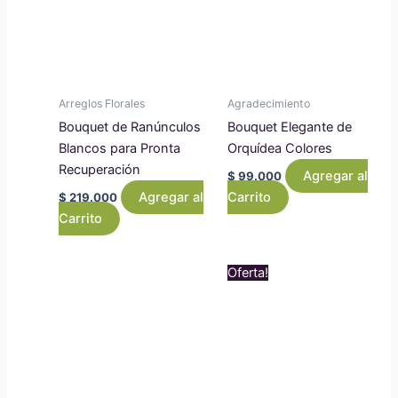
Arreglos Florales
Agradecimiento
Bouquet de Ranúnculos
Bouquet Elegante de
Blancos para Pronta
Orquídea Colores
Recuperación
Agregar al
$
99.000
Agregar al
Carrito
$
219.000
Carrito
Original
Curr
Oferta!
price
price
was:
is:
$ 1.459.000.
$ 1.