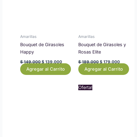
Naranjas
Rojas
Amarillas
Amarillas
Rosadas
Bouquet de Girasoles
Bouquet de Girasoles y
Happy
Rosas Elite
$
149.000
$
139.000
$
189.000
$
179.000
Violetas/Moradas/Lila
Agregar al Carrito
Agregar al Carrito
Colores
Original
Current
Oferta!
price
price
was:
is:
Amarillas
Azules
$ 239.000.
$ 229.0
Blancas
Crema
Fucsia