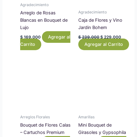
Agradecimiento
Agradecimiento
Arreglo de Rosas
Mix de Colores
Blancas en Bouquet de
Caja de Flores y Vino
Lujo
Jardin Bohem
Naranjas
Rojas
Agregar al
$
169.000
$
239.000
$
229.000
Carrito
Agregar al Carrito
Rosadas
Salmon
Violetas/Moradas/Lilas
Filtro
Arreglos Florales
Amarillas
Bouquet de Flores Calas
Mini Bouquet de
– Cartuchos Premium
Girasoles y Gypsophila