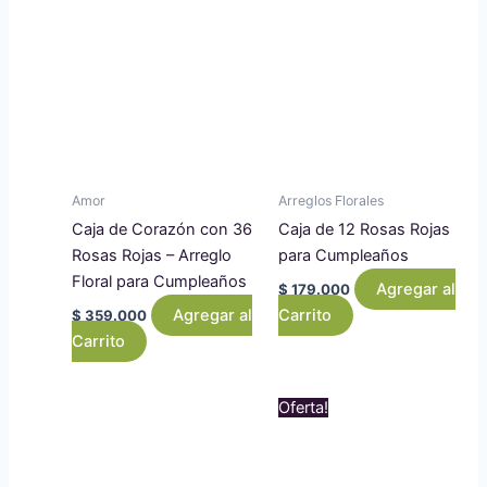
Amor
Arreglos Florales
Caja de Corazón con 36
Caja de 12 Rosas Rojas
Rosas Rojas – Arreglo
para Cumpleaños
Floral para Cumpleaños
Agregar al
$
179.000
Agregar al
Carrito
$
359.000
Carrito
Original
Curr
Oferta!
price
price
was:
is:
$ 2.269.000.
$ 2.