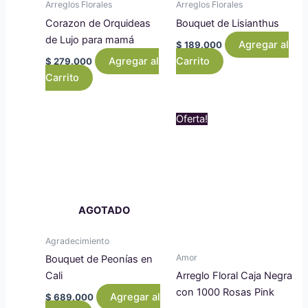
Arreglos Florales
Arreglos Florales
Corazon de Orquideas
Bouquet de Lisianthus
de Lujo para mamá
Agregar al
$
189.000
Agregar al
Carrito
$
279.000
Carrito
Original
Curr
Oferta!
price
pric
was:
is:
$ 6.819.000.
$ 6
AGOTADO
Agradecimiento
Amor
Bouquet de Peonías en
Cali
Arreglo Floral Caja Negra
con 1000 Rosas Pink
Agregar al
$
689.000