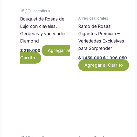
15 / Quinceañera
Arreglos Florales
Bouquet de Rosas de
Lujo con claveles,
Ramo de Rosas
Gerberas y variedades
Gigantes Premium –
Diamond
Variedades Exclusivas
para Sorprender
Agregar al
$
219.000
Carrito
$
1.459.000
$
1.396.050
Agregar al Carrito