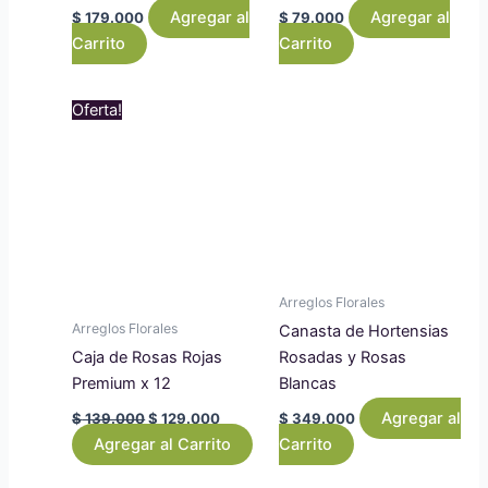
Agregar al
Agregar al
$
179.000
$
79.000
Carrito
Carrito
Original
Current
Oferta!
price
price
was:
is:
$ 139.000.
$ 129.000.
Arreglos Florales
Arreglos Florales
Canasta de Hortensias
Caja de Rosas Rojas
Rosadas y Rosas
Premium x 12
Blancas
Agregar al
$
139.000
$
129.000
$
349.000
Agregar al Carrito
Carrito