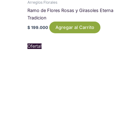
Arreglos Florales
Ramo de Flores Rosas y Girasoles Eterna
Tradicion
Agregar al Carrito
$
199.000
Original
Current
Oferta!
price
price
was:
is:
$ 489.000.
$ 449.000.