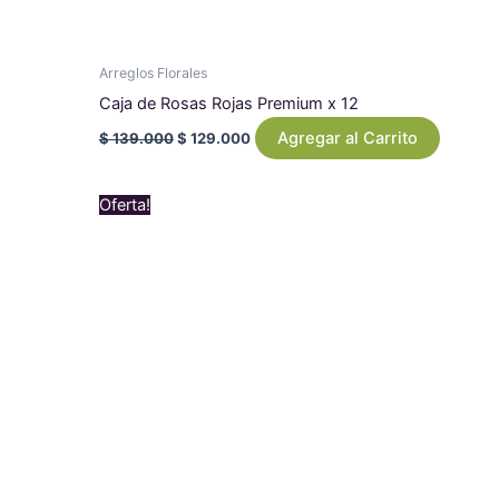
Arreglos Florales
Caja de Rosas Rojas Premium x 12
Agregar al Carrito
$
139.000
$
129.000
Original
Current
Oferta!
price
price
was:
is:
$ 1.079.000.
$ 969.000.