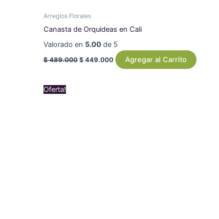
Arreglos Florales
Canasta de Orquideas en Cali
Valorado en
5.00
de 5
Agregar al Carrito
$
489.000
$
449.000
Original
Current
Oferta!
price
price
was:
is:
$ 139.000.
$ 129.000.