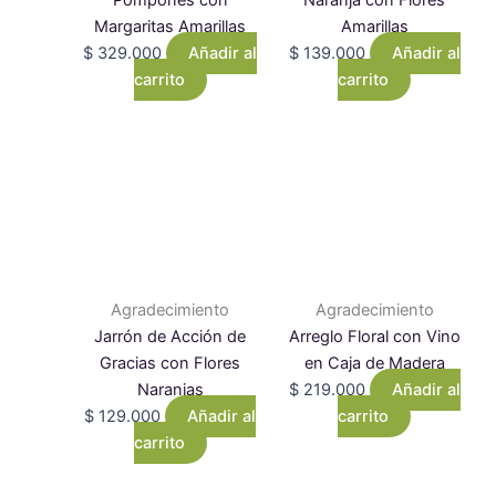
Margaritas Amarillas
Amarillas
$
329.000
Añadir al
$
139.000
Añadir al
carrito
carrito
Agradecimiento
Agradecimiento
Jarrón de Acción de
Arreglo Floral con Vino
Gracias con Flores
en Caja de Madera
Naranjas
$
219.000
Añadir al
$
129.000
Añadir al
carrito
carrito