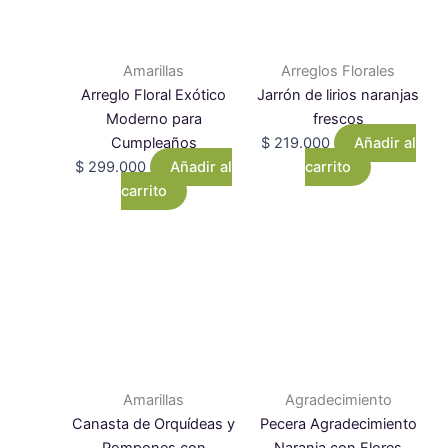
Amarillas
Arreglos Florales
Arreglo Floral Exótico
Jarrón de lirios naranjas
Moderno para
frescos
Cumpleaños
$
219.000
Añadir al
$
299.000
Añadir al
carrito
carrito
Amarillas
Agradecimiento
Canasta de Orquídeas y
Pecera Agradecimiento
Pompones con
Naranja con Flores