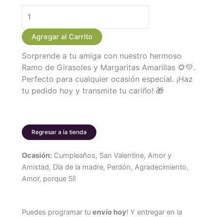
Ramo
de
Agregar al Carrito
Girasoles
Sorprende a tu amiga con nuestro hermoso
y
Ramo de Girasoles y Margaritas Amarillas 🌻💛.
Margaritas
Perfecto para cualquier ocasión especial. ¡Haz
Amarillas
tu pedido hoy y transmite tu cariño! 🎁
para
Amigas
cantidad
Regresar a la tienda
Ocasión:
Cumpleaños, San Valentine, Amor y
Amistad, Día de la madre, Perdón, Agradecimiento,
Amor, porque Sí!
Puedes programar tu
envío hoy
! Y entregar en la