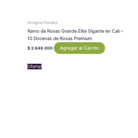
Arreglos Florales
Ramo de Rosas Grande Elite Gigante en Cali –
10 Docenas de Rosas Premium
Agregar al Carrito
$
2.649.000
Original
Current
Oferta!
price
price
was:
is:
$ 489.000.
$ 449.000.