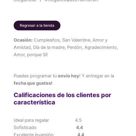
Novia
cantidad
Regresar a la tienda
Ocasión:
Cumpleaños, San Valentine, Amor y
Amistad, Día de la madre, Perdón, Agradecimiento,
Amor, porque Sí!
Puedes programar tu
envío hoy
! Y entregar en la
fecha que gustes!
Calificaciones de los clientes por
característica
Ideal para regalar
4.5
Sofisticado
4.4
Excelente inversión
4.4