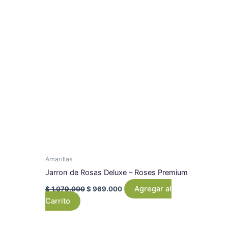
was:
is:
$ 1.079.000.
$ 969.000.
Amarillas
Jarron de Rosas Deluxe – Roses Premium
Agregar al
$
1.079.000
$
969.000
Carrito