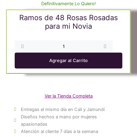
Definitivamente Lo Quiero!
Ramos de 48 Rosas Rosadas
para mi Novia
Ramos
de
48
Agregar al Carrito
Rosas
Rosadas
para
mi
Novia
Ver la Tienda Completa
cantidad
Entregas el mismo día en Cali y Jamundí
Diseños hechos a mano por mujeres
apasionadas
Atención al cliente 7 días a la semana