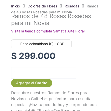
Inicio
Colores de Flores
Rosadas
Ramos
de 48 Rosas Rosadas para mi Novia
Ramos de 48 Rosas Rosadas
para mi Novia
Visita la tienda completa Samatia Arte Floral
Peso colombiano ($) - COP
$
299.000
Ramos
de
Agregar al Carrito
48
Descubre nuestros Ramos de Flores para
Rosas
Novias en Cali 🌸✨, perfectos para ese día
Rosadas
especial. ¡Haz tu pedido hoy y sorprende con
para
elegancia! 🌹 #RegalosQueEnamoran
mi