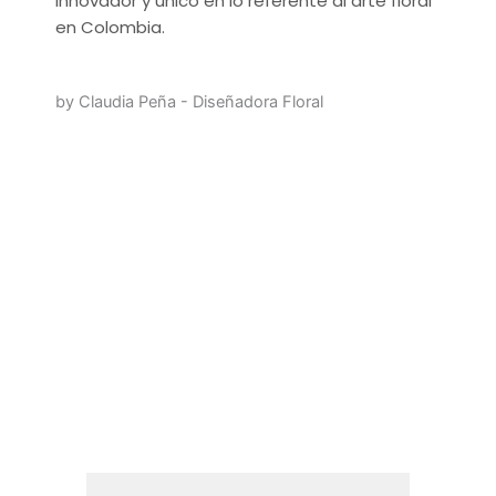
innovador y único en lo referente al arte floral
en Colombia.
by Claudia Peña - Diseñadora Floral