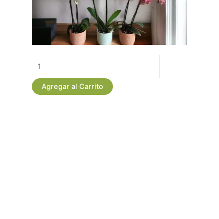
Orquidea
Planta
Phalaenopsis
Agregar al Carrito
2
Varas
en
Cali
cantidad