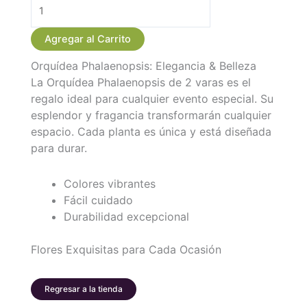
Orquidea
Planta
Agregar al Carrito
Phalaenopsis
Orquídea Phalaenopsis: Elegancia & Belleza
2
La Orquídea Phalaenopsis de 2 varas es el
Varas
regalo ideal para cualquier evento especial. Su
en
esplendor y fragancia transformarán cualquier
Cali
espacio. Cada planta es única y está diseñada
cantidad
para durar.
Colores vibrantes
Fácil cuidado
Durabilidad excepcional
Flores Exquisitas para Cada Ocasión
Regresar a la tienda