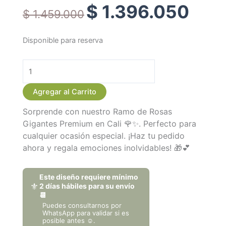
$
1.396.050
Original
Current
$
1.459.000
price
price
was:
is:
Disponible para reserva
$ 1.459.000.
$ 1.396.05
Ramo
de
Rosas
Gigantes
Agregar al Carrito
Premium
-
Sorprende con nuestro Ramo de Rosas
Variedades
Gigantes Premium en Cali 🌹✨. Perfecto para
Exclusivas
cualquier ocasión especial. ¡Haz tu pedido
para
ahora y regala emociones inolvidables! 🎁💕
Sorprender
cantidad
Este diseño requiere mínimo
⚜️
2 días hábiles para su envío
📆
Puedes consultarnos por
WhatsApp para validar si es
posible antes ☺️.