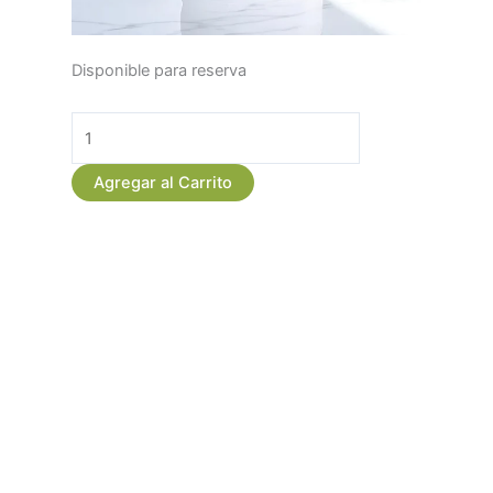
Ramo
Disponible para reserva
de
Rosas
Gigantes
Premium
Agregar al Carrito
-
Variedades
Exclusivas
para
Sorprender
cantidad