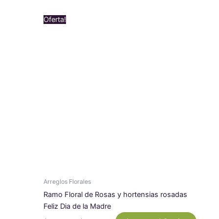
Original
Current
Oferta!
price
price
was:
is:
$ 499.000.
$ 489.000.
Arreglos Florales
Ramo Floral de Rosas y hortensias rosadas
Feliz Dia de la Madre