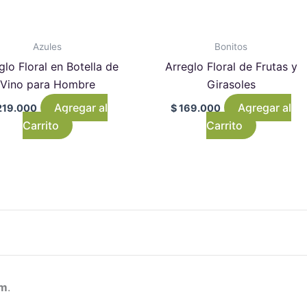
Azules
Bonitos
glo Floral en Botella de
Arreglo Floral de Frutas y
Vino para Hombre
Girasoles
Agregar al
Agregar al
19.000
$
169.000
Carrito
Carrito
am
.