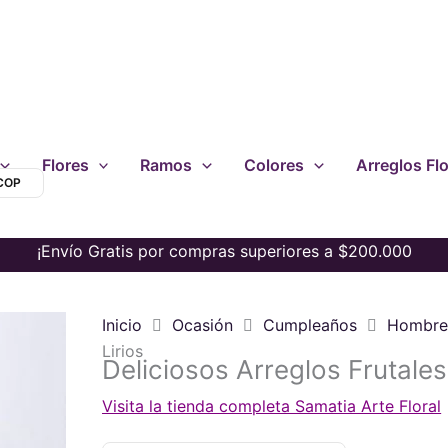
Flores
Ramos
Colores
Arreglos Flo
 COP
¡Envío Gratis por compras superiores a $200.000
Inicio
Ocasión
Cumpleaños
Hombr
Lirios
Deliciosos Arreglos Frutales
Visita la tienda completa Samatia Arte Floral