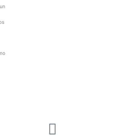
 un
os
smo