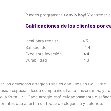
Puedes programar tu
envío hoy
! Y entregar 
Calificaciones de los clientes por c
Ideal para regalar
4.5
Sofisticado
4.4
Excelente inversión
4.4
Durabilidad
4.3
 los deliciosos arreglos frutales con lirios en Cali. Este
casión especial, desde cumpleaños hasta aniversarios, ya q
 de la fruta. 🎉✨ Cada arreglo está cuidadosamente diseñad
vibrantes que aportan un toque de elegancia y colorido.