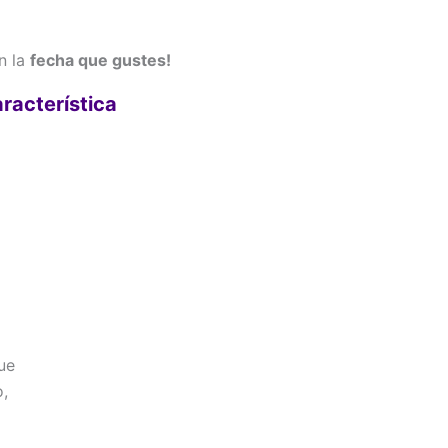
en la
fecha que gustes!
aracterística
ue
o,