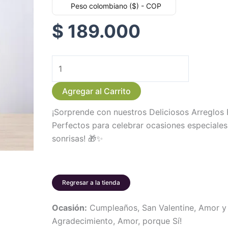
Peso colombiano ($) - COP
$
189.000
Deliciosos
Arreglos
Agregar al Carrito
Frutales
con
¡Sorprende con nuestros Deliciosos Arreglos F
Lirios
Perfectos para celebrar ocasiones especiales
cantidad
sonrisas! 🎁✨
Regresar a la tienda
Ocasión:
Cumpleaños, San Valentine, Amor y 
Agradecimiento, Amor, porque Sí!