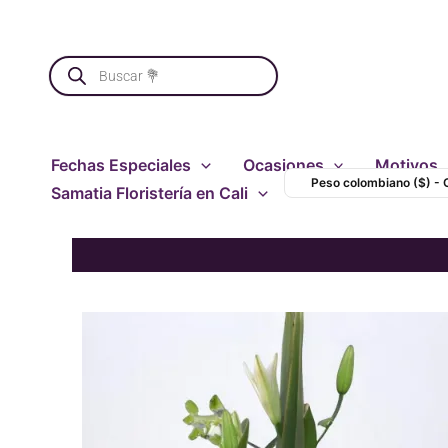
Ir
al
Búsqueda
contenido
de
productos
Fechas Especiales
Ocasiones
Motivos
Peso colombiano ($) -
Samatia Floristería en Cali