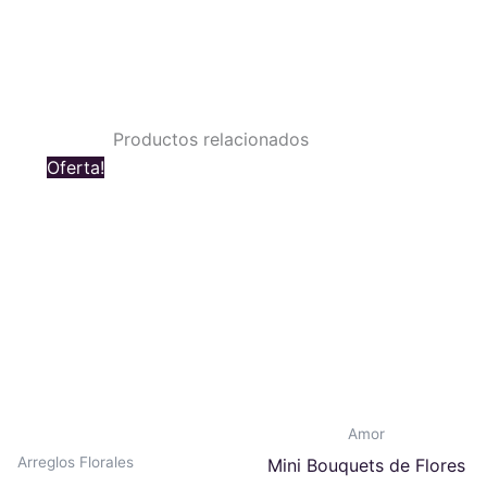
Productos relacionados
Original
Current
Oferta!
price
price
was:
is:
$ 189.000.
$ 179.000.
Amor
Arreglos Florales
Mini Bouquets de Flores