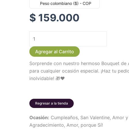
Peso colombiano ($) - COP
$
159.000
Bonito
Bouquet
Agregar al Carrito
de
Aves
Sorprende con nuestro hermoso Bouquet de Av
del
para cualquier ocasión especial. ¡Haz tu pedi
Paraíso
inolvidable! 🎁❤️
cantidad
Regresar a la tienda
Ocasión:
Cumpleaños, San Valentine, Amor y 
Agradecimiento, Amor, porque Sí!