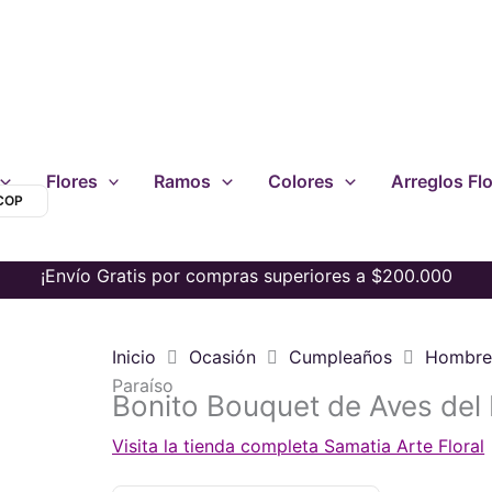
Flores
Ramos
Colores
Arreglos Flo
 COP
¡Envío Gratis por compras superiores a $200.000
Inicio
Ocasión
Cumpleaños
Hombr
Paraíso
Bonito Bouquet de Aves del
Visita la tienda completa Samatia Arte Floral