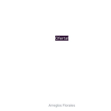
Original
Current
Oferta!
price
price
was:
is:
$ 189.000.
$ 179.000.
Arreglos Florales