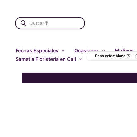
Ir
al
Búsqueda
contenido
de
productos
Fechas Especiales
Ocasiones
Motivos
Peso colombiano ($) -
Samatia Floristería en Cali