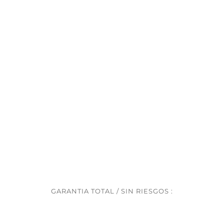
Jarron
con
Chocolates
Ferrero
cantidad
GARANTIA TOTAL / SIN RIESGOS :