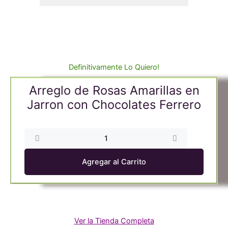
Definitivamente Lo Quiero!
Arreglo de Rosas Amarillas en
Jarron con Chocolates Ferrero
Arreglo
de
Rosas
Agregar al Carrito
Amarillas
en
Jarron
con
Chocolates
Ver la Tienda Completa