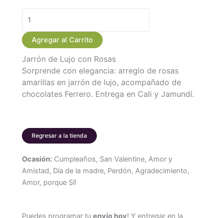
Arreglo
de
Agregar al Carrito
Rosas
Jarrón de Lujo con Rosas
Amarillas
Sorprende con elegancia: arreglo de rosas
en
amarillas en jarrón de lujo, acompañado de
Jarron
chocolates Ferrero. Entrega en Cali y Jamundí.
con
Chocolates
Ferrero
cantidad
Regresar a la tienda
Ocasión:
Cumpleaños, San Valentine, Amor y
Amistad, Día de la madre, Perdón, Agradecimiento,
Amor, porque Sí!
Puedes programar tu
envío hoy
! Y entregar en la