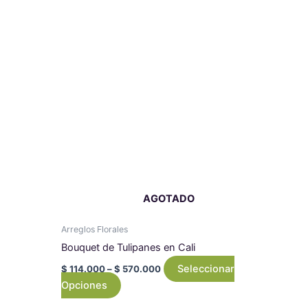
Price
Este
range:
producto
$ 114.000
tiene
through
$ 570.000
múltiples
variantes.
Las
opciones
se
pueden
elegir
en
AGOTADO
la
página
Arreglos Florales
de
Bouquet de Tulipanes en Cali
producto
Seleccionar
$
114.000
–
$
570.000
Opciones