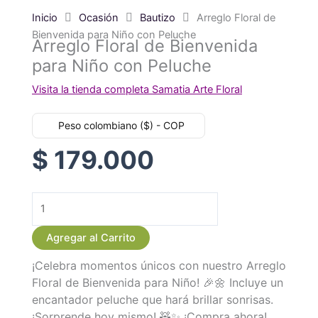
Inicio
Ocasión
Bautizo
Arreglo Floral de
Bienvenida para Niño con Peluche
Arreglo Floral de Bienvenida
para Niño con Peluche
Visita la tienda completa Samatia Arte Floral
Peso colombiano ($) - COP
$
179.000
Arreglo
Floral
Agregar al Carrito
de
¡Celebra momentos únicos con nuestro Arreglo
Bienvenida
Floral de Bienvenida para Niño! 🎉🌼 Incluye un
para
encantador peluche que hará brillar sonrisas.
Niño
¡Sorprende hoy mismo! 🧸✨ ¡Compra ahora!
con