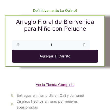
Definitivamente Lo Quiero!
Arreglo Floral de Bienvenida
para Niño con Peluche
Arreglo
Floral
de
Agregar al Carrito
Bienvenida
para
Niño
con
Peluche
Ver la Tienda Completa
cantidad
Entregas el mismo día en Cali y Jamundí
Diseños hechos a mano por mujeres
apasionadas