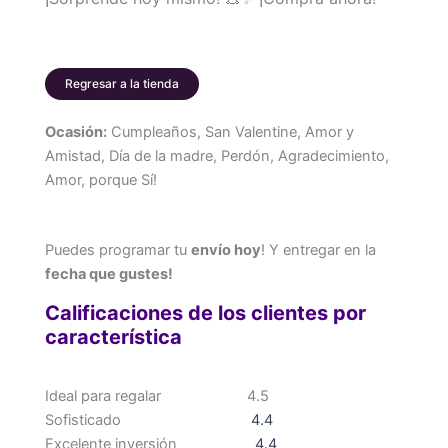
Peluche
cantidad
Regresar a la tienda
Ocasión:
Cumpleaños, San Valentine, Amor y
Amistad, Día de la madre, Perdón, Agradecimiento,
Amor, porque Sí!
Puedes programar tu
envío hoy
! Y entregar en la
fecha que gustes!
Calificaciones de los clientes por
característica
Ideal para regalar
4.5
Sofisticado
4.4
Excelente inversión
4.4