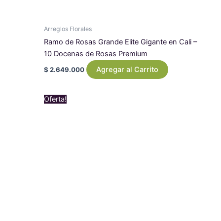
Arreglos Florales
Ramo de Rosas Grande Elite Gigante en Cali –
10 Docenas de Rosas Premium
Agregar al Carrito
$
2.649.000
Original
Current
Oferta!
price
price
was:
is:
$ 1.790.000.
$ 1.620.500.