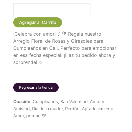
Arreglo
Floral
Agregar al Carrito
de
¡Celebra con amor! 🎉💐 Regala nuestro
Rosas
Arreglo Floral de Rosas y Girasoles para
y
Cumpleaños en Cali. Perfecto para emocionar
Girasoles
en esa fecha especial. ¡Haz tu pedido ahora y
para
sorprende! ✨
Cumpleaños
cantidad
Regresar a la tienda
Ocasión:
Cumpleaños, San Valentine, Amor y
Amistad, Día de la madre, Perdón, Agradecimiento,
Amor, porque Sí!