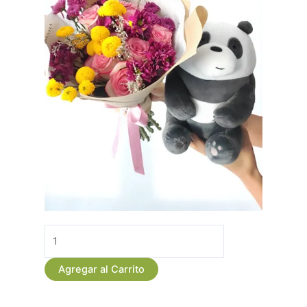
Bouquet
de
Rosas
Agregar al Carrito
Rosadas
con