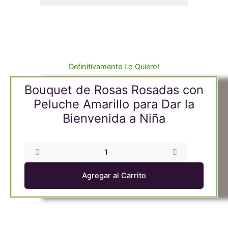
Definitivamente Lo Quiero!
Bouquet de Rosas Rosadas con
Peluche Amarillo para Dar la
Bienvenida a Niña
Bouquet
de
Rosas
Agregar al Carrito
Rosadas
con
Peluche
Amarillo