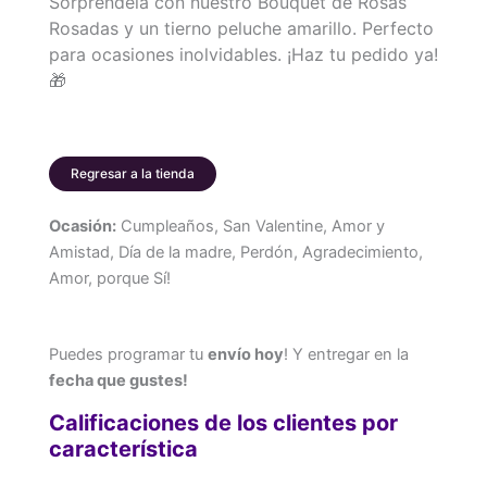
Sorpréndela con nuestro Bouquet de Rosas
con
Rosadas y un tierno peluche amarillo. Perfecto
Peluche
para ocasiones inolvidables. ¡Haz tu pedido ya!
Amarillo
🎁
para
Dar
la
Bienvenida
Regresar a la tienda
a
Niña
Ocasión:
Cumpleaños, San Valentine, Amor y
cantidad
Amistad, Día de la madre, Perdón, Agradecimiento,
Amor, porque Sí!
Puedes programar tu
envío hoy
! Y entregar en la
fecha que gustes!
Calificaciones de los clientes por
característica