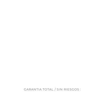
Peluche
Amarillo
para
Dar
la
Bienvenida
a
Niña
cantidad
GARANTIA TOTAL / SIN RIESGOS :