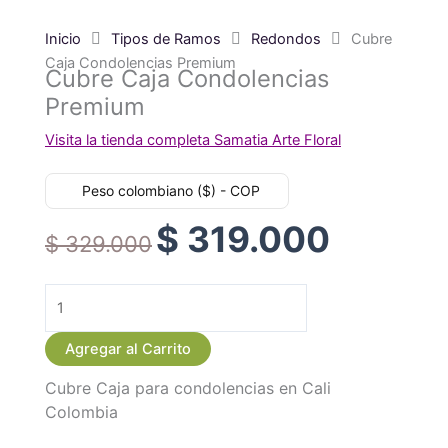
Inicio
Tipos de Ramos
Redondos
Cubre
Caja Condolencias Premium
Cubre Caja Condolencias
Premium
Visita la tienda completa Samatia Arte Floral
Peso colombiano ($) - COP
$
319.000
Original
Current
$
329.000
price
price
was:
is:
$ 329.000.
$ 319.000.
Cubre
Caja
Agregar al Carrito
Condolencias
Cubre Caja para condolencias en Cali
Premium
Colombia
cantidad