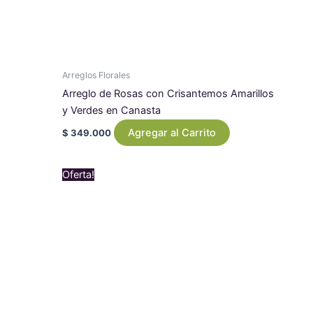
Arreglos Florales
Arreglo de Rosas con Crisantemos Amarillos
y Verdes en Canasta
Agregar al Carrito
$
349.000
Original
Current
Oferta!
price
price
was:
is:
$ 550.000.
$ 519.000.