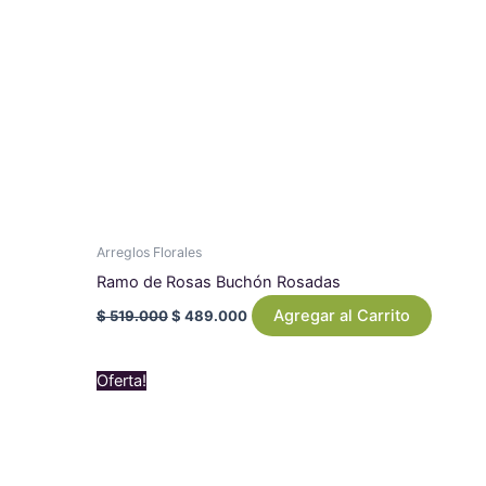
Arreglos Florales
Ramo de Rosas Buchón Rosadas
Agregar al Carrito
$
519.000
$
489.000
Original
Current
Oferta!
price
price
was:
is:
$ 149.000.
$ 139.000.