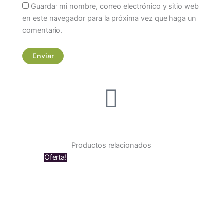
Guardar mi nombre, correo electrónico y sitio web
en este navegador para la próxima vez que haga un
comentario.
Productos relacionados
Original
Current
Oferta!
price
price
was:
is:
$ 109.000.
$ 99.000.