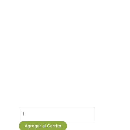
Elegante
Bouquet
de
Agregar al Carrito