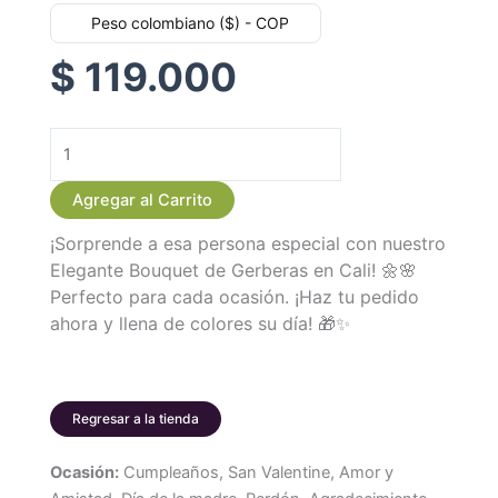
Peso colombiano ($) - COP
$
119.000
Elegante
Bouquet
Agregar al Carrito
de
¡Sorprende a esa persona especial con nuestro
Gerberas
Elegante Bouquet de Gerberas en Cali! 🌼🌸
cantidad
Perfecto para cada ocasión. ¡Haz tu pedido
ahora y llena de colores su día! 🎁✨
Regresar a la tienda
Ocasión:
Cumpleaños, San Valentine, Amor y