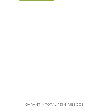
Gerberas
cantidad
GARANTIA TOTAL / SIN RIESGOS :