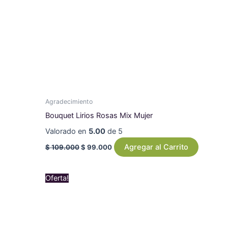
Agradecimiento
Bouquet Lirios Rosas Mix Mujer
Valorado en
5.00
de 5
Agregar al Carrito
$
109.000
$
99.000
Original
Current
Oferta!
price
price
was:
is:
$ 519.000.
$ 489.000.