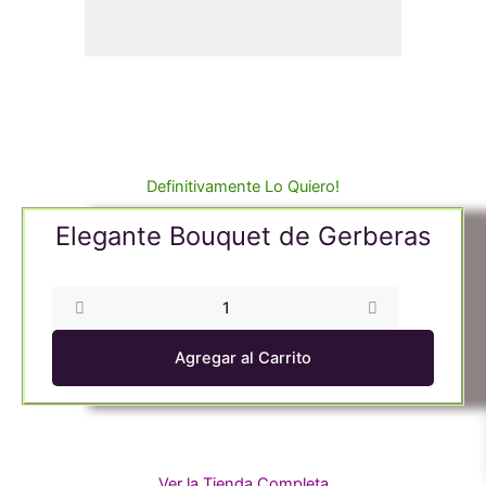
Definitivamente Lo Quiero!
Elegante Bouquet de Gerberas
Elegante
Bouquet
de
Agregar al Carrito
Gerberas
cantidad
Ver la Tienda Completa