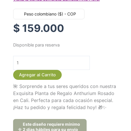
Peso colombiano ($) - COP
$
159.000
Disponible para reserva
Exquisita
Planta
de
Regalo
Agregar al Carrito
Anthurium
Rosado
🌺 Sorprende a tus seres queridos con nuestra
cantidad
Exquisita Planta de Regalo Anthurium Rosado
en Cali. Perfecta para cada ocasión especial.
¡Haz tu pedido y regala felicidad hoy! 🎁✨
Este diseño requiere mínimo
⚜️
2 días hábiles para su envío