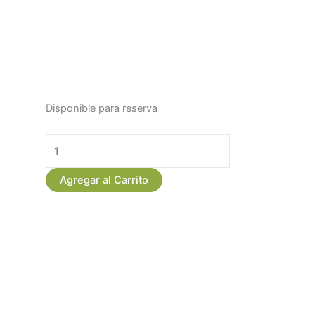
Exquisita
Disponible para reserva
Planta
de
Regalo
Anthurium
Agregar al Carrito
Rosado
cantidad