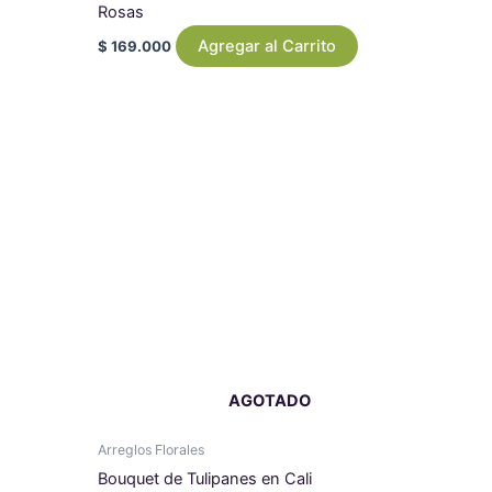
Rosas
Agregar al Carrito
$
169.000
Price
Este
range:
producto
$ 114.000
tiene
through
$ 570.000
múltiples
variantes.
Las
opciones
se
pueden
elegir
en
AGOTADO
la
página
Arreglos Florales
de
Bouquet de Tulipanes en Cali
producto