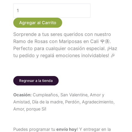
Ramo
Buchon
Agregar al Carrito
de
Sorprende a tus seres queridos con nuestro
Rosas
Ramo de Rosas con Mariposas en Cali 🌹🦋.
con
Perfecto para cualquier ocasión especial. ¡Haz
Mariposas
tu pedido y regalá emociones inolvidables! 🎉
cantidad
Regresar a la tienda
Ocasión:
Cumpleaños, San Valentine, Amor y
Amistad, Día de la madre, Perdón, Agradecimiento,
Amor, porque Sí!
Puedes programar tu
envío hoy
! Y entregar en la