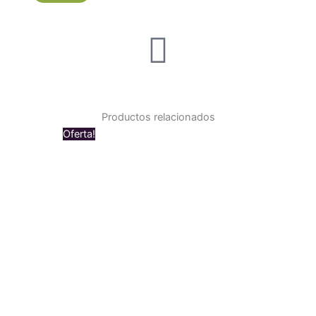
Productos relacionados
Original
Current
Oferta!
price
price
was:
is:
$ 550.000.
$ 519.000.