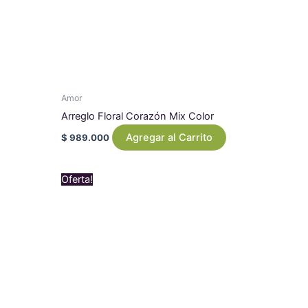
Amor
Arreglo Floral Corazón Mix Color
Agregar al Carrito
$
989.000
Original
Current
Oferta!
price
price
was:
is:
$ 129.000.
$ 109.000.