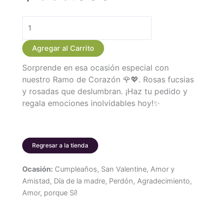
Ramo
de
Agregar al Carrito
Corazón
Sorprende en esa ocasión especial con
con
nuestro Ramo de Corazón 🌹💖. Rosas fucsias
Rosas
y rosadas que deslumbran. ¡Haz tu pedido y
Fucsias
regala emociones inolvidables hoy!✨
y
Rosadas
Grande
cantidad
Regresar a la tienda
Ocasión:
Cumpleaños, San Valentine, Amor y
Amistad, Día de la madre, Perdón, Agradecimiento,
Amor, porque Sí!