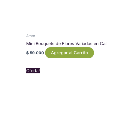
Amor
Mini Bouquets de Flores Variadas en Cali
Agregar al Carrito
$
59.000
Original
Current
Oferta!
price
price
was:
is:
$ 179.000.
$ 169.000.