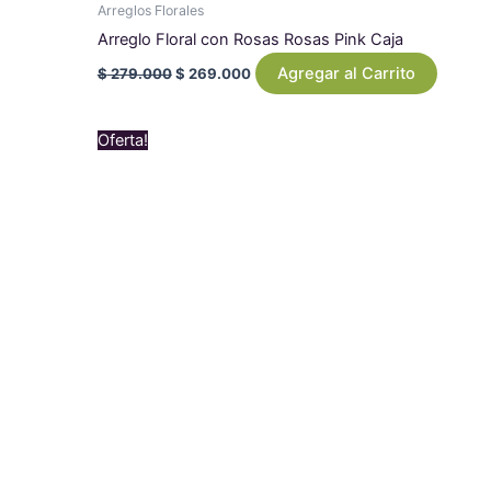
Arreglos Florales
Arreglo Floral con Rosas Rosas Pink Caja
Agregar al Carrito
$
279.000
$
269.000
Original
Current
Oferta!
price
price
was:
is:
$ 489.000.
$ 449.000.