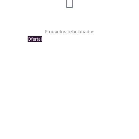
Productos relacionados
Original
Current
Oferta!
price
price
was:
is:
$ 279.000.
$ 269.000.