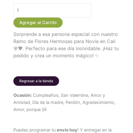
Ramo
de
Agregar al Carrito
24
Sorprende a esa persona especial con nuestro
Rosas
Ramo de Flores Hermosas para Novia en Cali
Tipo
🌸💖. Perfecto para ese día inolvidable. ¡Haz tu
Garden
pedido y crea un momento mágico! ✨
Rose
cantidad
Regresar a la tienda
Ocasión:
Cumpleaños, San Valentine, Amor y
Amistad, Día de la madre, Perdón, Agradecimiento,
Amor, porque Sí!
Puedes programar tu
envío hoy
! Y entregar en la