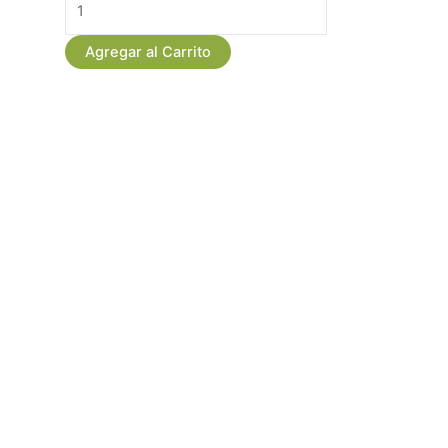
de
24
Agregar al Carrito
Rosas
Tipo
Garden
Rose
cantidad