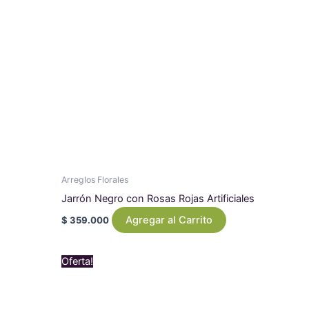
Arreglos Florales
Jarrón Negro con Rosas Rojas Artificiales
Agregar al Carrito
$
359.000
Original
Current
Oferta!
price
price
was:
is:
$ 639.000.
$ 619.000.