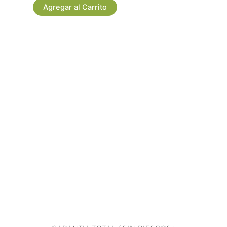
cartuchos
Agregar al Carrito
artificiales
cantidad