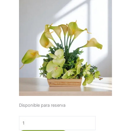
Ramo
Disponible para reserva
de
orquideas
y