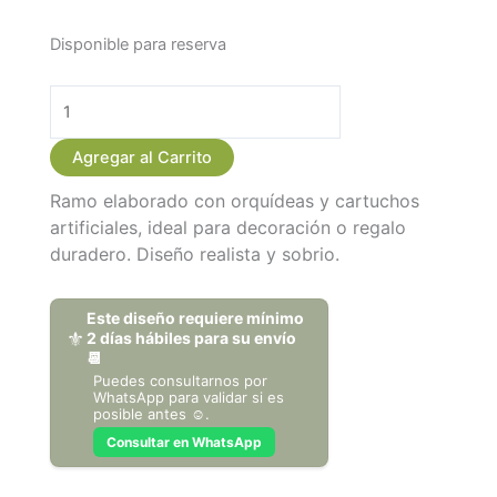
Disponible para reserva
Ramo
de
orquideas
y
Agregar al Carrito
cartuchos
artificiales
Ramo elaborado con orquídeas y cartuchos
cantidad
artificiales, ideal para decoración o regalo
duradero. Diseño realista y sobrio.
Este diseño requiere mínimo
⚜️
2 días hábiles para su envío
📆
Puedes consultarnos por
WhatsApp para validar si es
posible antes ☺️.
Consultar en WhatsApp