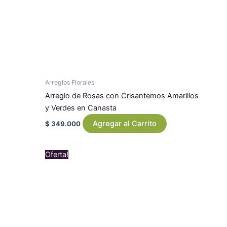
Arreglos Florales
Arreglo de Rosas con Crisantemos Amarillos
y Verdes en Canasta
Agregar al Carrito
$
349.000
Original
Current
Oferta!
price
price
was:
is:
$ 239.000.
$ 229.000.