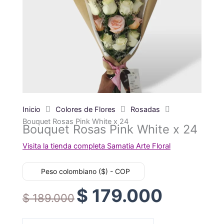
Inicio
Colores de Flores
Rosadas
Bouquet Rosas Pink White x 24
Bouquet Rosas Pink White x 24
Visita la tienda completa Samatia Arte Floral
Peso colombiano ($) - COP
$
179.000
Original
Current
$
189.000
price
price
was:
is: