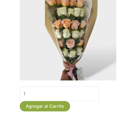
Bouquet
Rosas
Pink
Agregar al Carrito
White
x
24
cantidad