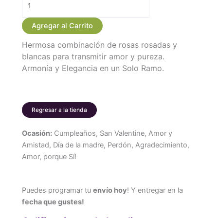
$ 189.000.
$ 179.000.
Bouquet
Rosas
Agregar al Carrito
Pink
Hermosa combinación de rosas rosadas y
White
blancas para transmitir amor y pureza.
x
Armonía y Elegancia en un Solo Ramo.
24
cantidad
Regresar a la tienda
Ocasión:
Cumpleaños, San Valentine, Amor y
Amistad, Día de la madre, Perdón, Agradecimiento,
Amor, porque Sí!
Puedes programar tu
envío hoy
! Y entregar en la
fecha que gustes!