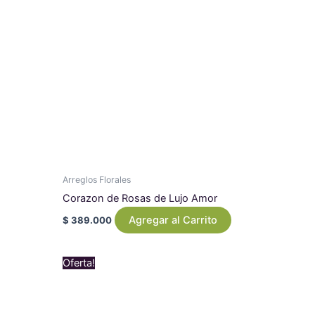
Arreglos Florales
Corazon de Rosas de Lujo Amor
Agregar al Carrito
$
389.000
Original
Current
Oferta!
price
price
was:
is:
$ 1.079.000.
$ 969.000.