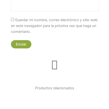
Guardar mi nombre, correo electrónico y sitio web
en este navegador para la próxima vez que haga un
comentario.
Productos relacionados
Price
Este
range:
producto
$ 114.000
tiene
through