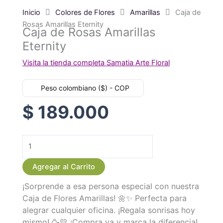
Inicio
Colores de Flores
Amarillas
Caja de
Rosas Amarillas Eternity
Caja de Rosas Amarillas
Eternity
Visita la tienda completa Samatia Arte Floral
Peso colombiano ($) - COP
$
189.000
Caja
de
Agregar al Carrito
Rosas
¡Sorprende a esa persona especial con nuestra
Amarillas
Caja de Flores Amarillas! 🌼✨ Perfecta para
Eternity
alegrar cualquier oficina. ¡Regala sonrisas hoy
cantidad
mismo! 🥳💛 ¡Compra ya y marca la diferencia!