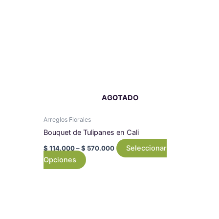
$ 570.000
múltiples
variantes.
Las
opciones
se
pueden
elegir
en
AGOTADO
la
página
Arreglos Florales
de
Bouquet de Tulipanes en Cali
producto
Seleccionar
$
114.000
–
$
570.000
Opciones