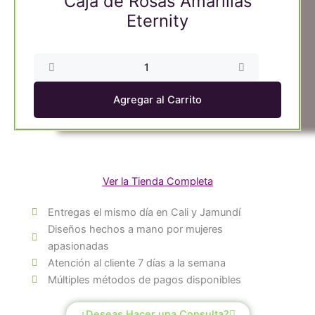
Caja de Rosas Amarillas
Eternity
Caja
de
Rosas
Agregar al Carrito
Amarillas
Eternity
cantidad
Ver la Tienda Completa
Entregas el mismo día en Cali y Jamundí
Diseños hechos a mano por mujeres
apasionadas
Atención al cliente 7 días a la semana
Múltiples métodos de pagos disponibles
¿Deseas Hacer una Consulta?