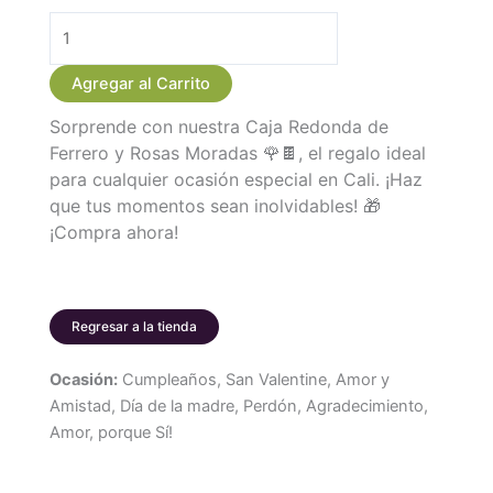
Caja
Redonda
Agregar al Carrito
de
Sorprende con nuestra Caja Redonda de
Ferrero
Ferrero y Rosas Moradas 🌹🍫, el regalo ideal
con
para cualquier ocasión especial en Cali. ¡Haz
Rosas
que tus momentos sean inolvidables! 🎁
Moradas
¡Compra ahora!
cantidad
Regresar a la tienda
Ocasión:
Cumpleaños, San Valentine, Amor y
Amistad, Día de la madre, Perdón, Agradecimiento,
Amor, porque Sí!