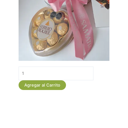
Caja
Premium
Rosas
Agregar al Carrito
Rosadas
con
Chocolates
cantidad