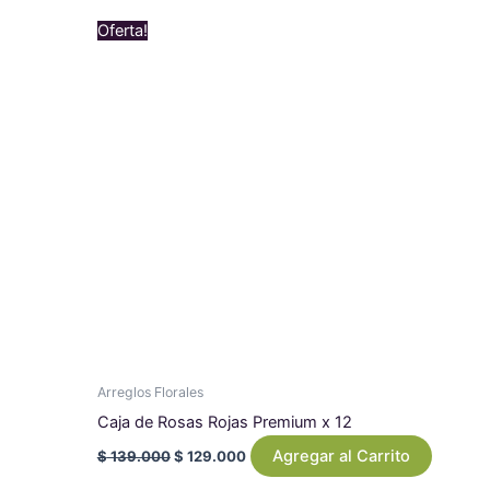
Original
Current
Oferta!
price
price
was:
is:
$ 139.000.
$ 129.000.
Arreglos Florales
Caja de Rosas Rojas Premium x 12
Agregar al Carrito
$
139.000
$
129.000