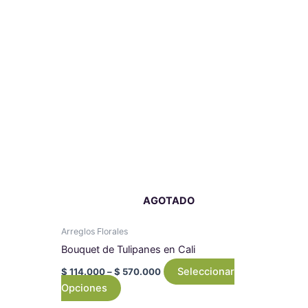
Price
Este
range:
producto
$ 114.000
tiene
through
$ 570.000
múltiples
variantes.
Las
opciones
se
pueden
elegir
en
AGOTADO
la
página
Arreglos Florales
de
Bouquet de Tulipanes en Cali
producto
Seleccionar
$
114.000
–
$
570.000
Opciones