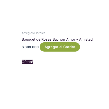
Arreglos Florales
Bouquet de Rosas Buchon Amor y Amistad
Agregar al Carrito
$
309.000
Original
Current
Oferta!
price
price
was:
is:
$ 279.000.
$ 269.000.