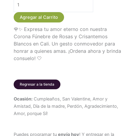
Corona
Funebre
Agregar al Carrito
de
🌹✨ Expresa tu amor eterno con nuestra
Rosas
Corona Fúnebre de Rosas y Crisantemos
y
Blancos en Cali. Un gesto conmovedor para
Crisantemos
honrar a quienes amas. ¡Ordena ahora y brinda
cantidad
consuelo! 🤍
Regresar a la tienda
Ocasión:
Cumpleaños, San Valentine, Amor y
Amistad, Día de la madre, Perdón, Agradecimiento,
Amor, porque Sí!
Puedes programar tu
envío hoy
! Y entregar en la