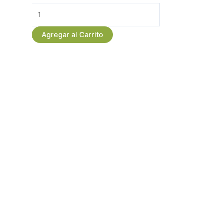
Mini
Bouquet
Personalizado
Agregar al Carrito
de
Girasoles
cantidad