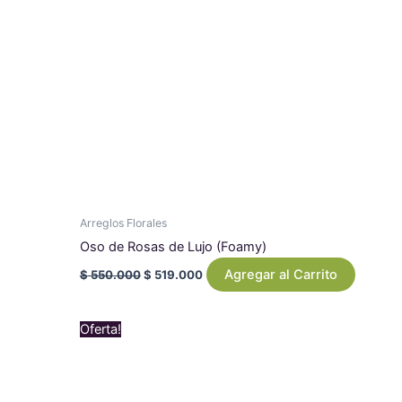
Arreglos Florales
Oso de Rosas de Lujo (Foamy)
Agregar al Carrito
$
550.000
$
519.000
Original
Current
Oferta!
price
price
was:
is:
$ 1.079.000.
$ 969.000.