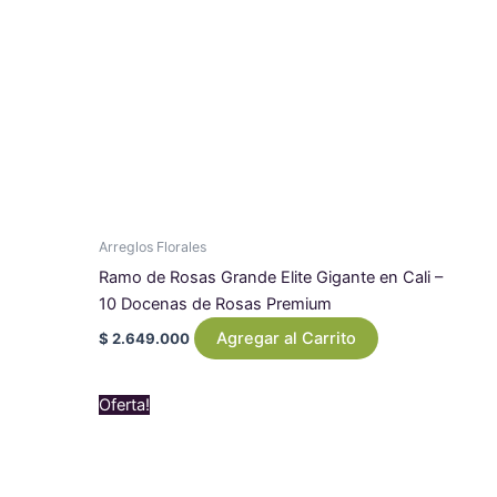
Arreglos Florales
Ramo de Rosas Grande Elite Gigante en Cali –
10 Docenas de Rosas Premium
Agregar al Carrito
$
2.649.000
Original
Current
Oferta!
price
price
was:
is:
$ 550.000.
$ 519.000.