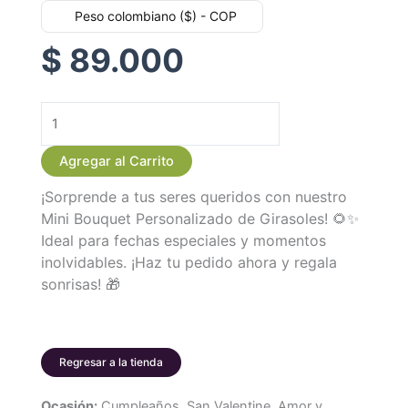
Peso colombiano ($) - COP
$
89.000
Mini
Bouquet
Agregar al Carrito
Personalizado
¡Sorprende a tus seres queridos con nuestro
de
Mini Bouquet Personalizado de Girasoles! 🌻✨
Girasoles
Ideal para fechas especiales y momentos
cantidad
inolvidables. ¡Haz tu pedido ahora y regala
sonrisas! 🎁
Regresar a la tienda
Ocasión:
Cumpleaños, San Valentine, Amor y