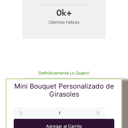
0
k+
Clientes Felices
Definitivamente Lo Quiero!
Mini Bouquet Personalizado de
Girasoles
Mini
Bouquet
Personalizado
Agregar al Carrito