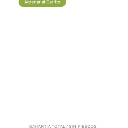
Claveles
Agregar al Carrito
Fucsias
y
Rosas
Salmón
cantidad
GARANTIA TOTAL / SIN RIESGOS :