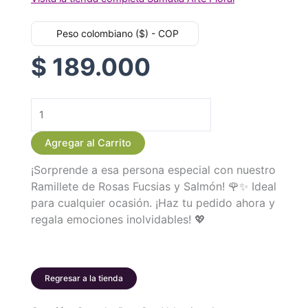
Peso colombiano ($) - COP
$
189.000
Ramillete
de
Agregar al Carrito
Claveles
¡Sorprende a esa persona especial con nuestro
Fucsias
Ramillete de Rosas Fucsias y Salmón! 🌹✨ Ideal
y
para cualquier ocasión. ¡Haz tu pedido ahora y
Rosas
regala emociones inolvidables! 💖
Salmón
cantidad
Regresar a la tienda