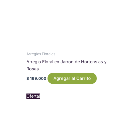
Arreglos Florales
Arreglo Floral en Jarron de Hortensias y
Rosas
Agregar al Carrito
$
169.000
Original
Current
Oferta!
price
price
was:
is:
$ 1.790.000.
$ 1.620.500.