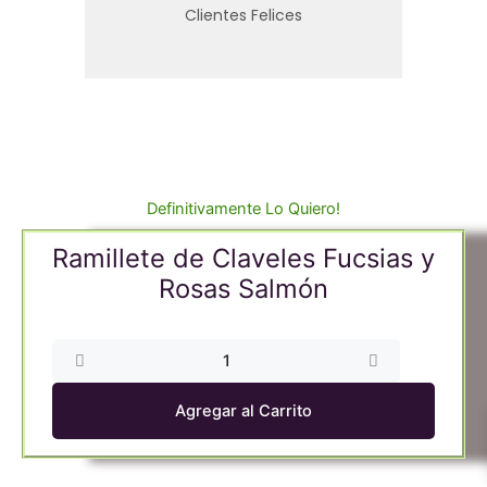
Clientes Felices
Definitivamente Lo Quiero!
Ramillete de Claveles Fucsias y
Rosas Salmón
Ramillete
de
Claveles
Agregar al Carrito
Fucsias
y
Rosas