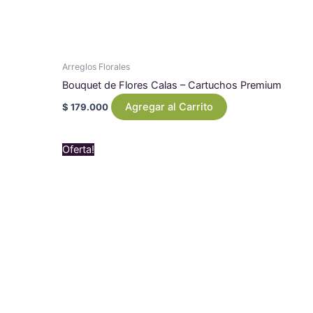
Arreglos Florales
Bouquet de Flores Calas – Cartuchos Premium
Agregar al Carrito
$
179.000
Original
Current
Oferta!
price
price
was:
is:
$ 550.000.
$ 519.000.