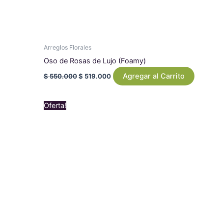
Arreglos Florales
Oso de Rosas de Lujo (Foamy)
Agregar al Carrito
$
550.000
$
519.000
Original
Current
Oferta!
price
price
was:
is:
$ 1.079.000.
$ 969.000.