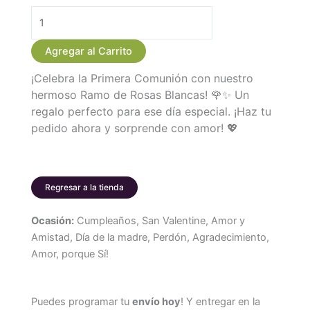
Ramo
de
Agregar al Carrito
36
¡Celebra la Primera Comunión con nuestro
Rosas
hermoso Ramo de Rosas Blancas! 🌹✨ Un
Blancas
regalo perfecto para ese día especial. ¡Haz tu
para
pedido ahora y sorprende con amor! 💖
Primera
Comunión
cantidad
Regresar a la tienda
Ocasión:
Cumpleaños, San Valentine, Amor y
Amistad, Día de la madre, Perdón, Agradecimiento,
Amor, porque Sí!
Puedes programar tu
envío hoy
! Y entregar en la