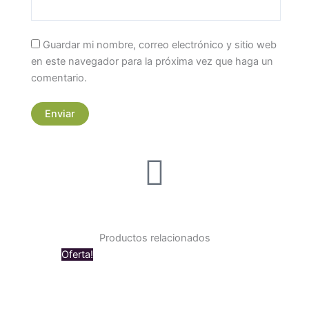
Guardar mi nombre, correo electrónico y sitio web
en este navegador para la próxima vez que haga un
comentario.
Productos relacionados
Original
Current
Oferta!
price
price
was:
is:
$ 129.000.
$ 109.000.