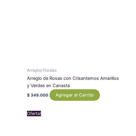
Arreglos Florales
Arreglo de Rosas con Crisantemos Amarillos
y Verdes en Canasta
Agregar al Carrito
$
349.000
Original
Current
Oferta!
price
price
was:
is:
$ 1.079.000.
$ 969.000.