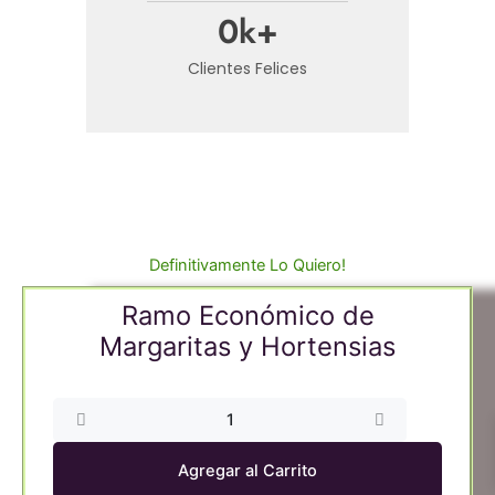
0
k+
Clientes Felices
Definitivamente Lo Quiero!
Ramo Económico de
Margaritas y Hortensias
Ramo
Económico
de
Agregar al Carrito
Margaritas