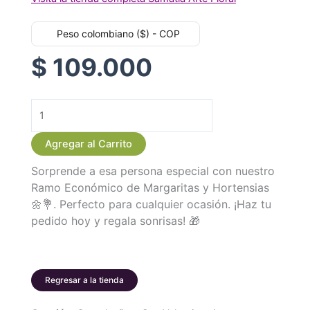
Peso colombiano ($) - COP
$
109.000
Ramo
Económico
Agregar al Carrito
de
Sorprende a esa persona especial con nuestro
Margaritas
Ramo Económico de Margaritas y Hortensias
y
🌼💐. Perfecto para cualquier ocasión. ¡Haz tu
Hortensias
pedido hoy y regala sonrisas! 🎁
cantidad
Regresar a la tienda