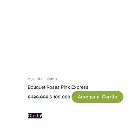
Agradecimiento
Bouquet Rosas Pink Express
Agregar al Carrito
$
129.000
$
109.000
Original
Current
Oferta!
price
price
was:
is:
$ 179.000.
$ 169.000.