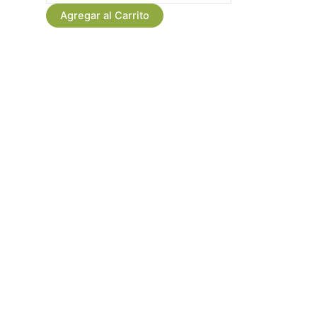
Rosas
Agregar al Carrito
y
Orquideas
Amarillas
cantidad