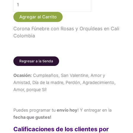
Ramo
Funebre
Agregar al Carrito
Rosas
Corona Fúnebre con Rosas y Orquídeas en Cali
y
Colombia
Orquideas
Amarillas
cantidad
Regresar a la tienda
Ocasión:
Cumpleaños, San Valentine, Amor y
Amistad, Día de la madre, Perdón, Agradecimiento,
Amor, porque Sí!
Puedes programar tu
envío hoy
! Y entregar en la
fecha que gustes!
Calificaciones de los clientes por