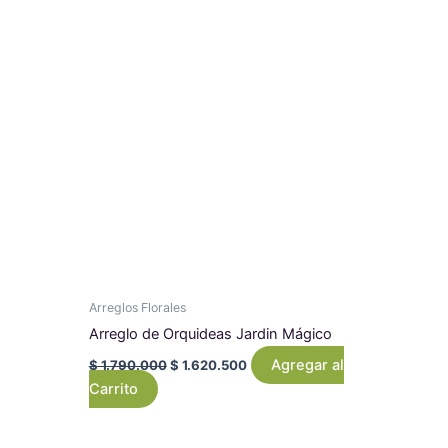
was:
is:
$ 1.790.000.
$ 1.620.500.
Arreglos Florales
Arreglo de Orquideas Jardin Mágico
Agregar al
$
1.790.000
$
1.620.500
Carrito